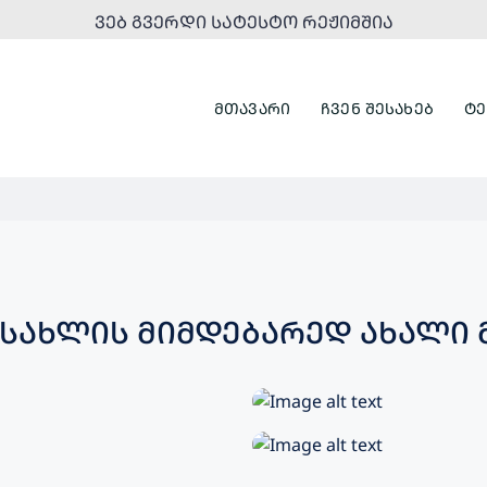
ᲕᲔᲑ ᲒᲕᲔᲠᲓᲘ ᲡᲐᲢᲔᲡᲢᲝ ᲠᲔᲟᲘᲛᲨᲘᲐ
ᲛᲗᲐᲕᲐᲠᲘ
ᲩᲕᲔᲜ ᲨᲔᲡᲐᲮᲔᲑ
ᲢᲔ
ᲝᲜᲘᲡ ᲡᲐᲡᲐᲮᲚᲘᲡ ᲛᲘᲛᲓᲔᲑᲐᲠᲔᲓ ᲐᲮᲐᲚ