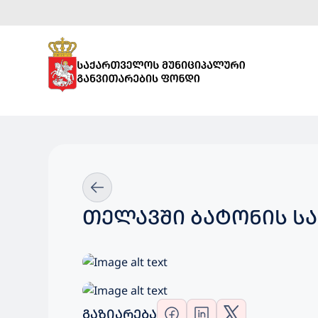
ᲗᲔᲚᲐᲕᲨᲘ ᲑᲐᲢ
ᲒᲐᲖᲘᲐᲠᲔᲑᲐ