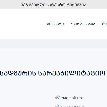
ᲕᲔᲑ ᲒᲕᲔᲠᲓᲘ ᲡᲐᲢᲔᲡᲢᲝ ᲠᲔᲟᲘᲛᲨᲘᲐ
ᲛᲗᲐᲕᲐᲠᲘ
ᲩᲕᲔᲜ ᲨᲔᲡᲐᲮᲔᲑ
ᲢᲔ
ᲝᲡᲐᲓᲒᲣᲠᲘᲡ ᲡᲐᲠᲔᲐᲑᲘᲚᲘᲢᲐᲪᲘᲝ