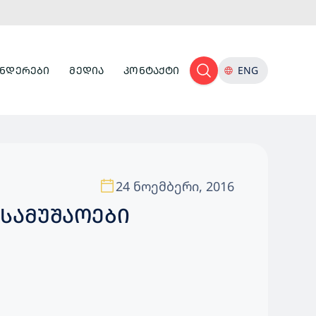
ᲜᲓᲔᲠᲔᲑᲘ
ᲛᲔᲓᲘᲐ
ᲙᲝᲜᲢᲐᲥᲢᲘ
ENG
24 ნოემბერი, 2016
 ᲡᲐᲛᲣᲨᲐᲝᲔᲑᲘ