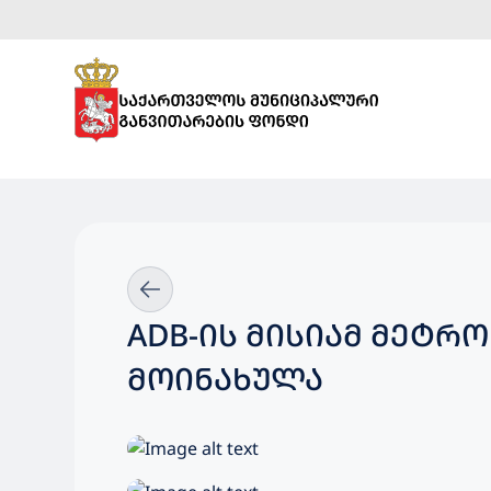
ADB-ᲘᲡ ᲛᲘᲡᲘᲐᲛ ᲛᲔᲢᲠ
ᲛᲝᲘᲜᲐᲮᲣᲚᲐ