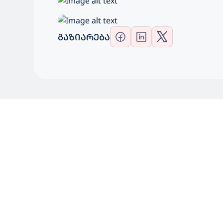
ᲒᲐᲖᲘᲐᲠᲔᲑᲐ