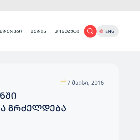
ᲜᲓᲔᲠᲔᲑᲘ
ᲛᲔᲓᲘᲐ
ᲙᲝᲜᲢᲐᲥᲢᲘ
ENG
7 მაისი, 2016
ᲥᲢᲣᲠᲘᲡ ᲒᲐᲜᲕᲘᲗᲐᲠᲔᲑᲐ ᲒᲠᲫᲔᲚᲓᲔᲑᲐ