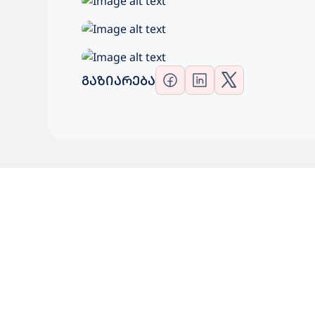
ᲒᲐᲖᲘᲐᲠᲔᲑᲐ