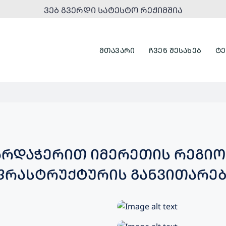
ᲕᲔᲑ ᲒᲕᲔᲠᲓᲘ ᲡᲐᲢᲔᲡᲢᲝ ᲠᲔᲟᲘᲛᲨᲘᲐ
ᲛᲗᲐᲕᲐᲠᲘ
ᲩᲕᲔᲜ ᲨᲔᲡᲐᲮᲔᲑ
ᲢᲔ
ᲭᲔᲠᲘᲗ ᲘᲛᲔᲠᲔᲗᲘᲡ ᲠᲔᲒᲘᲝᲜᲨᲘ
ᲡᲐᲖᲝᲒᲐᲓᲝᲔᲑᲠᲘᲕᲘ ᲘᲜᲤᲠᲐᲡᲢᲠᲣ