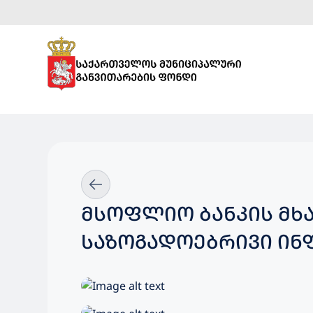
ᲛᲡᲝᲤᲚᲘᲝ ᲑᲐᲜᲙᲘᲡ ᲛᲮᲐᲠᲓᲐ