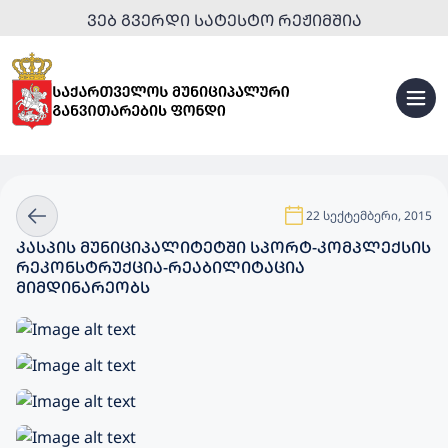
ᲕᲔᲑ ᲒᲕᲔᲠᲓᲘ ᲡᲐᲢᲔᲡᲢᲝ ᲠᲔᲟᲘᲛᲨᲘᲐ
22 სექტემბერი, 2015
ᲙᲐᲡᲞᲘᲡ ᲛᲣᲜᲘᲪᲘᲞᲐᲚᲘᲢᲔᲢᲨᲘ ᲡᲞᲝᲠᲢ-ᲙᲝᲛᲞᲚᲔᲥᲡᲘᲡ
ᲠᲔᲙᲝᲜᲡᲢᲠᲣᲥᲪᲘᲐ-ᲠᲔᲐᲑᲘᲚᲘᲢᲐᲪᲘᲐ
ᲛᲘᲛᲓᲘᲜᲐᲠᲔᲝᲑᲡ