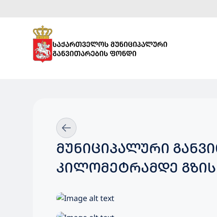
ᲛᲣᲜᲘᲪᲘᲞᲐᲚᲣᲠᲘ ᲒᲐᲜᲕ
ᲙᲘᲚᲝᲛᲔᲢᲠᲐᲛᲓᲔ ᲒᲖᲘᲡ