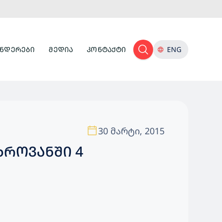
ᲜᲓᲔᲠᲔᲑᲘ
ᲛᲔᲓᲘᲐ
ᲙᲝᲜᲢᲐᲥᲢᲘ
ENG
30 მარტი, 2015
ᲮᲠᲝᲕᲐᲜᲨᲘ 4