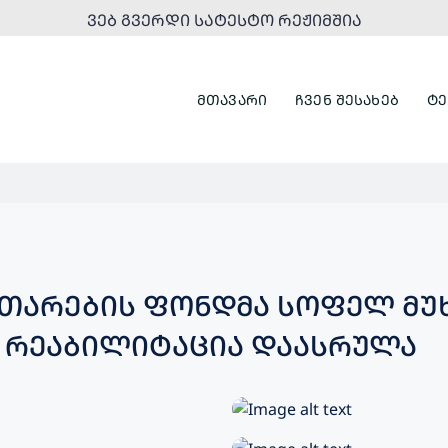
ᲕᲔᲑ ᲒᲕᲔᲠᲓᲘ ᲡᲐᲢᲔᲡᲢᲝ ᲠᲔᲟᲘᲛᲨᲘᲐ
ᲛᲗᲐᲕᲐᲠᲘ
ᲩᲕᲔᲜ ᲨᲔᲡᲐᲮᲔᲑ
ᲢᲔ
ᲘᲗᲐᲠᲔᲑᲘᲡ ᲤᲝᲜᲓᲛᲐ ᲡᲝᲤᲔᲚ ᲛᲣ
 ᲠᲔᲐᲑᲘᲚᲘᲢᲐᲪᲘᲐ ᲓᲐᲐᲡᲠᲣᲚᲐ