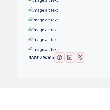
ᲒᲐᲖᲘᲐᲠᲔᲑᲐ