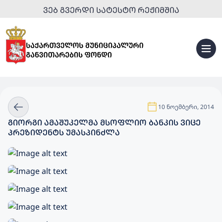
ᲕᲔᲑ ᲒᲕᲔᲠᲓᲘ ᲡᲐᲢᲔᲡᲢᲝ ᲠᲔᲟᲘᲛᲨᲘᲐ
10 ნოემბერი, 2014
ᲒᲘᲝᲠᲒᲘ ᲐᲛᲐᲨᲣᲙᲔᲚᲛᲐ ᲛᲡᲝᲤᲚᲘᲝ ᲑᲐᲜᲙᲘᲡ ᲕᲘᲪᲔ
ᲞᲠᲔᲖᲘᲓᲔᲜᲢᲡ ᲣᲛᲐᲡᲞᲘᲜᲫᲚᲐ