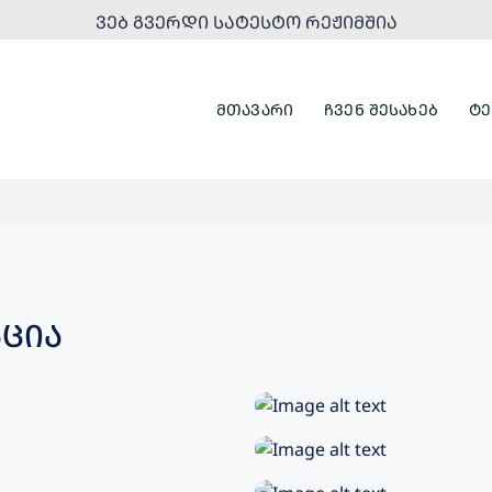
ᲕᲔᲑ ᲒᲕᲔᲠᲓᲘ ᲡᲐᲢᲔᲡᲢᲝ ᲠᲔᲟᲘᲛᲨᲘᲐ
ᲛᲗᲐᲕᲐᲠᲘ
ᲩᲕᲔᲜ ᲨᲔᲡᲐᲮᲔᲑ
ᲢᲔ
ᲪᲘᲐ