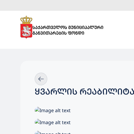
ᲧᲕᲐᲠᲚᲘᲡ ᲠᲔᲐᲑᲘᲚᲘᲢᲐ