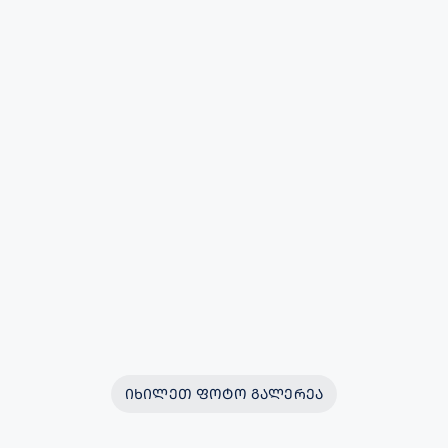
ᲘᲮᲘᲚᲔᲗ ᲤᲝᲢᲝ ᲒᲐᲚᲔᲠᲔᲐ