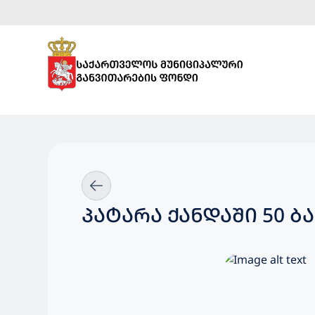
ᲞᲐᲢᲐᲠᲐ ᲥᲐᲜᲓᲐᲨᲘ 50 