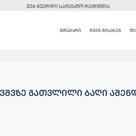
ᲕᲔᲑ ᲒᲕᲔᲠᲓᲘ ᲡᲐᲢᲔᲡᲢᲝ ᲠᲔᲟᲘᲛᲨᲘᲐ
ᲛᲗᲐᲕᲐᲠᲘ
ᲩᲕᲔᲜ ᲨᲔᲡᲐᲮᲔᲑ
ᲢᲔ
ᲑᲐᲕᲨᲕᲖᲔ ᲒᲐᲗᲕᲚᲘᲚᲘ ᲑᲐᲦᲘ ᲐᲨᲔᲜ