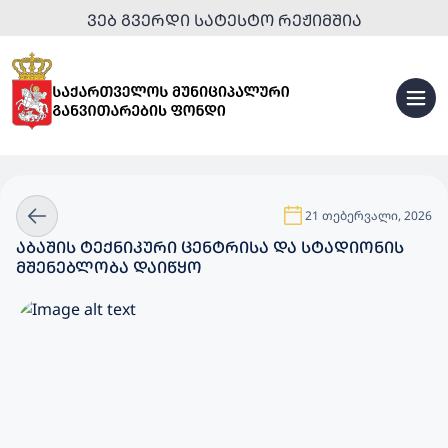
ᲕᲔᲑ ᲒᲕᲔᲠᲓᲘ ᲡᲐᲢᲔᲡᲢᲝ ᲠᲔᲟᲘᲛᲨᲘᲐ
21 თებერვალი, 2026
ᲐᲑᲐᲨᲘᲡ ᲢᲔᲥᲜᲘᲙᲣᲠᲘ ᲪᲔᲜᲢᲠᲘᲡᲐ ᲓᲐ ᲡᲢᲐᲓᲘᲝᲜᲘᲡ
ᲛᲨᲔᲜᲔᲑᲚᲝᲑᲐ ᲓᲐᲘᲬᲧᲝ