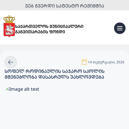
ᲕᲔᲑ ᲒᲕᲔᲠᲓᲘ ᲡᲐᲢᲔᲡᲢᲝ ᲠᲔᲟᲘᲛᲨᲘᲐ
14 თებერვალი, 2026
ᲡᲝᲤᲔᲚ ᲠᲝᲓᲘᲜᲐᲣᲚᲘᲡ ᲡᲐᲯᲐᲠᲝ ᲡᲙᲝᲚᲘᲡ
ᲛᲨᲔᲜᲔᲑᲚᲝᲑᲐ ᲓᲐᲡᲐᲡᲠᲣᲚᲡ ᲣᲐᲮᲚᲝᲕᲓᲔᲑᲐ