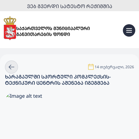
ᲕᲔᲑ ᲒᲕᲔᲠᲓᲘ ᲡᲐᲢᲔᲡᲢᲝ ᲠᲔᲟᲘᲛᲨᲘᲐ
14 თებერვალი, 2026
ᲮᲐᲠᲐᲒᲐᲣᲚᲨᲘ ᲡᲞᲝᲠᲢᲣᲚᲘ ᲙᲝᲛᲞᲚᲔᲥᲡᲘᲡ-
ᲢᲔᲥᲜᲘᲙᲣᲠᲘ ᲪᲔᲜᲢᲠᲘᲡ ᲐᲨᲔᲜᲔᲑᲐ ᲘᲒᲔᲒᲛᲔᲑᲐ