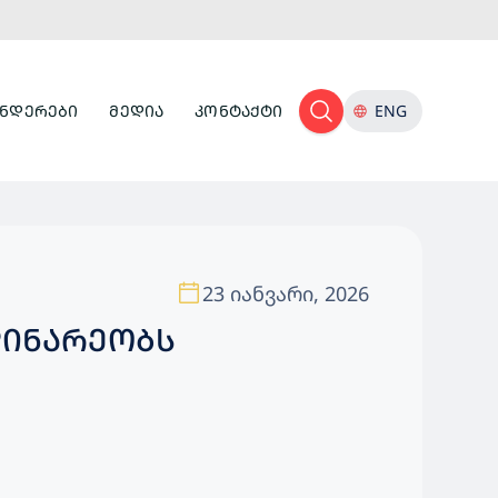
ᲜᲓᲔᲠᲔᲑᲘ
ᲛᲔᲓᲘᲐ
ᲙᲝᲜᲢᲐᲥᲢᲘ
ENG
23 იანვარი, 2026
ᲓᲘᲜᲐᲠᲔᲝᲑᲡ