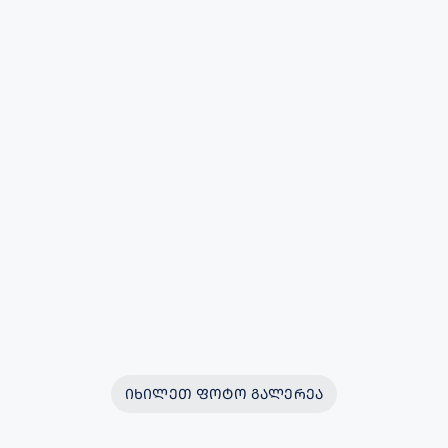
ᲘᲮᲘᲚᲔᲗ ᲤᲝᲢᲝ ᲒᲐᲚᲔᲠᲔᲐ