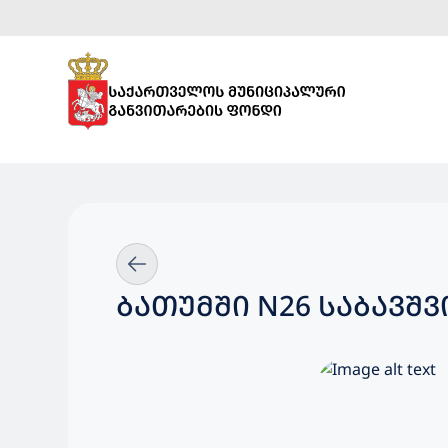
ᲑᲐᲗᲣᲛᲨᲘ N26 ᲡᲐᲑᲐᲕᲨ