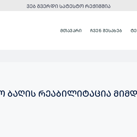
ᲕᲔᲑ ᲒᲕᲔᲠᲓᲘ ᲡᲐᲢᲔᲡᲢᲝ ᲠᲔᲟᲘᲛᲨᲘᲐ
ᲛᲗᲐᲕᲐᲠᲘ
ᲩᲕᲔᲜ ᲨᲔᲡᲐᲮᲔᲑ
ᲢᲔ
ᲕᲝ ᲑᲐᲦᲘᲡ ᲠᲔᲐᲑᲘᲚᲘᲢᲐᲪᲘᲐ ᲛᲘᲛ