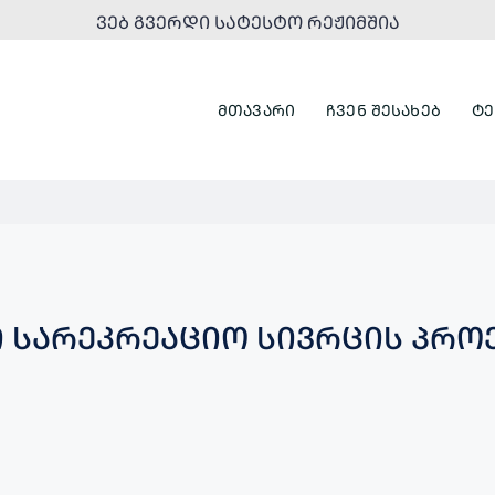
ᲕᲔᲑ ᲒᲕᲔᲠᲓᲘ ᲡᲐᲢᲔᲡᲢᲝ ᲠᲔᲟᲘᲛᲨᲘᲐ
ᲛᲗᲐᲕᲐᲠᲘ
ᲩᲕᲔᲜ ᲨᲔᲡᲐᲮᲔᲑ
ᲢᲔ
 ᲡᲐᲠᲔᲙᲠᲔᲐᲪᲘᲝ ᲡᲘᲕᲠᲪᲘᲡ ᲞᲠᲝᲔ