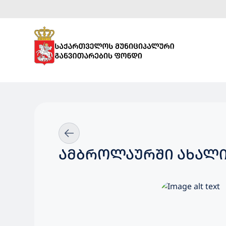
ᲐᲛᲑᲠᲝᲚᲐᲣᲠᲨᲘ ᲐᲮᲐᲚᲘ