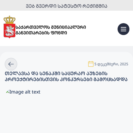
ᲕᲔᲑ ᲒᲕᲔᲠᲓᲘ ᲡᲐᲢᲔᲡᲢᲝ ᲠᲔᲟᲘᲛᲨᲘᲐ
5 დეკემბერი, 2025
ᲗᲔᲚᲐᲕᲡᲐ ᲓᲐ ᲡᲔᲜᲐᲙᲨᲘ ᲡᲐᲪᲣᲠᲐᲝ ᲐᲣᲖᲔᲑᲘᲡ
ᲞᲠᲝᲔᲥᲢᲘᲠᲔᲑᲘᲡᲗᲕᲘᲡ ᲙᲝᲜᲙᲣᲠᲡᲔᲑᲘ ᲒᲐᲛᲝᲪᲮᲐᲓᲓᲐ