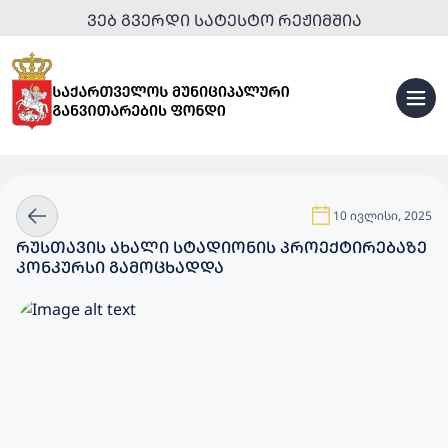
ᲕᲔᲑ ᲒᲕᲔᲠᲓᲘ ᲡᲐᲢᲔᲡᲢᲝ ᲠᲔᲟᲘᲛᲨᲘᲐ
10 ივლისი, 2025
ᲠᲣᲡᲗᲐᲕᲘᲡ ᲐᲮᲐᲚᲘ ᲡᲢᲐᲓᲘᲝᲜᲘᲡ ᲞᲠᲝᲔᲥᲢᲘᲠᲔᲑᲐᲖᲔ
ᲙᲝᲜᲙᲣᲠᲡᲘ ᲒᲐᲛᲝᲪᲮᲐᲓᲓᲐ