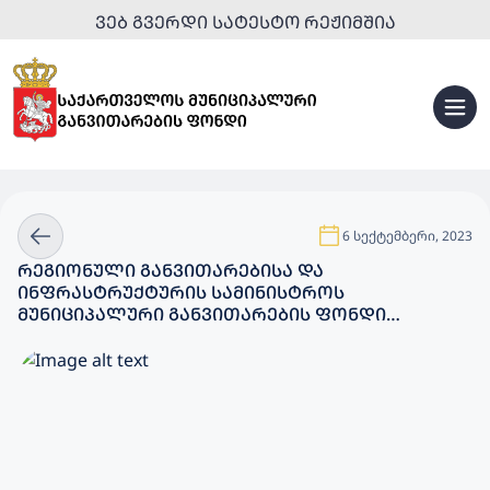
ᲕᲔᲑ ᲒᲕᲔᲠᲓᲘ ᲡᲐᲢᲔᲡᲢᲝ ᲠᲔᲟᲘᲛᲨᲘᲐ
6 სექტემბერი, 2023
ᲠᲔᲒᲘᲝᲜᲣᲚᲘ ᲒᲐᲜᲕᲘᲗᲐᲠᲔᲑᲘᲡᲐ ᲓᲐ
ᲘᲜᲤᲠᲐᲡᲢᲠᲣᲥᲢᲣᲠᲘᲡ ᲡᲐᲛᲘᲜᲘᲡᲢᲠᲝᲡ
ᲛᲣᲜᲘᲪᲘᲞᲐᲚᲣᲠᲘ ᲒᲐᲜᲕᲘᲗᲐᲠᲔᲑᲘᲡ ᲤᲝᲜᲓᲘ
ᲗᲑᲘᲚᲘᲡᲨᲘ 114-Ე ᲡᲐᲯᲐᲠᲝ ᲡᲙᲝᲚᲘᲡ
ᲛᲨᲔᲜᲔᲑᲚᲝᲑᲐᲡ ᲐᲮᲝᲠᲪᲘᲔᲚᲔᲑᲡ