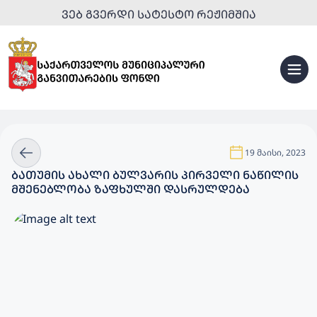
ᲕᲔᲑ ᲒᲕᲔᲠᲓᲘ ᲡᲐᲢᲔᲡᲢᲝ ᲠᲔᲟᲘᲛᲨᲘᲐ
19 მაისი, 2023
ᲑᲐᲗᲣᲛᲘᲡ ᲐᲮᲐᲚᲘ ᲑᲣᲚᲕᲐᲠᲘᲡ ᲞᲘᲠᲕᲔᲚᲘ ᲜᲐᲬᲘᲚᲘᲡ
ᲛᲨᲔᲜᲔᲑᲚᲝᲑᲐ ᲖᲐᲤᲮᲣᲚᲨᲘ ᲓᲐᲡᲠᲣᲚᲓᲔᲑᲐ