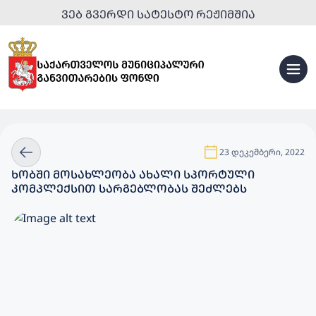
ᲕᲔᲑ ᲒᲕᲔᲠᲓᲘ ᲡᲐᲢᲔᲡᲢᲝ ᲠᲔᲟᲘᲛᲨᲘᲐ
23 დეკემბერი, 2022
ᲮᲝᲑᲨᲘ ᲛᲝᲡᲐᲮᲚᲔᲝᲑᲐ ᲐᲮᲐᲚᲘ ᲡᲞᲝᲠᲢᲣᲚᲘ
ᲙᲝᲛᲞᲚᲔᲥᲡᲘᲗ ᲡᲐᲠᲒᲔᲑᲚᲝᲑᲐᲡ ᲨᲔᲫᲚᲔᲑᲡ