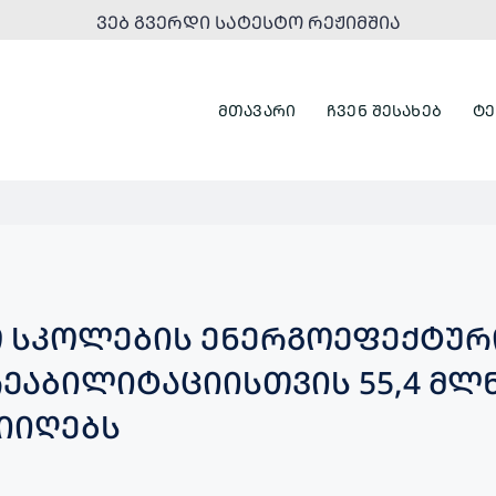
ᲕᲔᲑ ᲒᲕᲔᲠᲓᲘ ᲡᲐᲢᲔᲡᲢᲝ ᲠᲔᲟᲘᲛᲨᲘᲐ
ᲛᲗᲐᲕᲐᲠᲘ
ᲩᲕᲔᲜ ᲨᲔᲡᲐᲮᲔᲑ
ᲢᲔ
 ᲡᲙᲝᲚᲔᲑᲘᲡ ᲔᲜᲔᲠᲒᲝᲔᲤᲔᲥᲢᲣᲠ
ᲠᲔᲐᲑᲘᲚᲘᲢᲐᲪᲘᲘᲡᲗᲕᲘᲡ 55,4 ᲛᲚ
ᲘᲘᲦᲔᲑᲡ