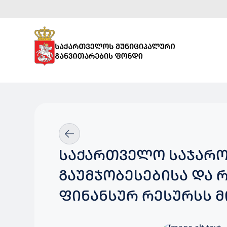
ᲡᲐᲥᲐᲠᲗᲕᲔᲚᲝ ᲡᲐᲯᲐᲠᲝ
ᲒᲐᲣᲛᲯᲝᲑᲔᲡᲔᲑᲘᲡᲐ ᲓᲐ 
ᲤᲘᲜᲐᲜᲡᲣᲠ ᲠᲔᲡᲣᲠᲡᲡ Მ