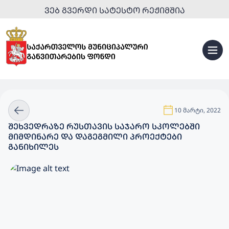
ᲕᲔᲑ ᲒᲕᲔᲠᲓᲘ ᲡᲐᲢᲔᲡᲢᲝ ᲠᲔᲟᲘᲛᲨᲘᲐ
10 მარტი, 2022
ᲨᲔᲮᲕᲔᲓᲠᲐᲖᲔ ᲠᲣᲡᲗᲐᲕᲘᲡ ᲡᲐᲯᲐᲠᲝ ᲡᲙᲝᲚᲔᲑᲨᲘ
ᲛᲘᲛᲓᲘᲜᲐᲠᲔ ᲓᲐ ᲓᲐᲒᲔᲒᲛᲘᲚᲘ ᲞᲠᲝᲔᲥᲢᲔᲑᲘ
ᲒᲐᲜᲘᲮᲘᲚᲔᲡ