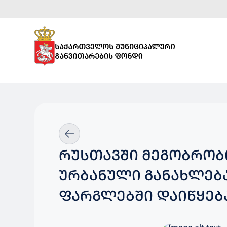
ᲠᲣᲡᲗᲐᲕᲨᲘ ᲛᲔᲒᲝᲑᲠᲝᲑᲘ
ᲣᲠᲑᲐᲜᲣᲚᲘ ᲒᲐᲜᲐᲮᲚᲔᲑᲐ
ᲤᲐᲠᲒᲚᲔᲑᲨᲘ ᲓᲐᲘᲬᲧᲔᲑ