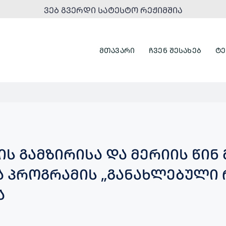
ᲕᲔᲑ ᲒᲕᲔᲠᲓᲘ ᲡᲐᲢᲔᲡᲢᲝ ᲠᲔᲟᲘᲛᲨᲘᲐ
ᲛᲗᲐᲕᲐᲠᲘ
ᲩᲕᲔᲜ ᲨᲔᲡᲐᲮᲔᲑ
ᲢᲔ
Ს ᲒᲐᲛᲖᲘᲠᲘᲡᲐ ᲓᲐ ᲛᲔᲠᲘᲘᲡ ᲬᲘᲜ
 ᲞᲠᲝᲒᲠᲐᲛᲘᲡ „ᲒᲐᲜᲐᲮᲚᲔᲑᲣᲚᲘ 
Ა