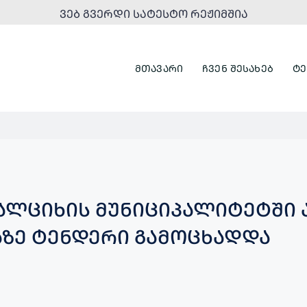
ᲕᲔᲑ ᲒᲕᲔᲠᲓᲘ ᲡᲐᲢᲔᲡᲢᲝ ᲠᲔᲟᲘᲛᲨᲘᲐ
ᲛᲗᲐᲕᲐᲠᲘ
ᲩᲕᲔᲜ ᲨᲔᲡᲐᲮᲔᲑ
ᲢᲔ
ᲐᲚᲪᲘᲮᲘᲡ ᲛᲣᲜᲘᲪᲘᲞᲐᲚᲘᲢᲔᲢᲨᲘ 
ᲐᲖᲔ ᲢᲔᲜᲓᲔᲠᲘ ᲒᲐᲛᲝᲪᲮᲐᲓᲓᲐ