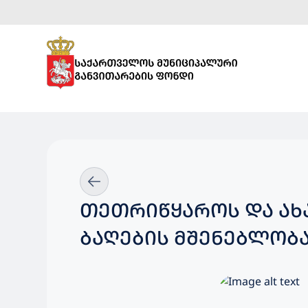
ᲗᲔᲗᲠᲘᲬᲧᲐᲠᲝᲡ ᲓᲐ ᲐᲮ
ᲑᲐᲦᲔᲑᲘᲡ ᲛᲨᲔᲜᲔᲑᲚᲝᲑ