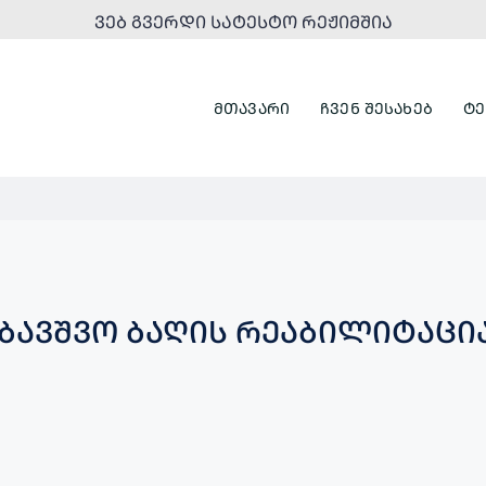
ᲕᲔᲑ ᲒᲕᲔᲠᲓᲘ ᲡᲐᲢᲔᲡᲢᲝ ᲠᲔᲟᲘᲛᲨᲘᲐ
ᲛᲗᲐᲕᲐᲠᲘ
ᲩᲕᲔᲜ ᲨᲔᲡᲐᲮᲔᲑ
ᲢᲔ
ᲐᲑᲐᲕᲨᲕᲝ ᲑᲐᲦᲘᲡ ᲠᲔᲐᲑᲘᲚᲘᲢᲐᲪᲘ