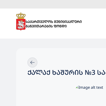
ᲥᲐᲚᲐᲥ ᲮᲐᲨᲣᲠᲘᲡ №3 Ს