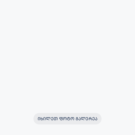
ᲘᲮᲘᲚᲔᲗ ᲤᲝᲢᲝ ᲒᲐᲚᲔᲠᲔᲐ