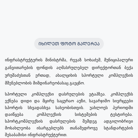
ᲘᲮᲘᲚᲔᲗ ᲤᲝᲢᲝ ᲒᲐᲚᲔᲠᲔᲐ
ინფრასტრუქტურის
მინისტრმა
,
რევაზ
სოხაძემ
,
მუნიციპალური
განვითარების
ფონდის
აღმასრულებელ
დირექტორთან
ბექა
ურუშაძესთან
ერთად
,
ახალციხის
სპორტული
კომპლექსის
მშენებლობის
მიმდინარეობასაც
გაეცნო.
სპორტული
კომპლექსი
დასრულების
ეტაპზეა
.
კომპლექსს
ექნება
დიდი
და
მცირე
საცურაო
აუზი
,
სავარჯიშო
სივრცეები
სპორტის
სხვადასხვა
სახეობისთვის
.
უახლოეს
პერიოდში
დაიწყება
კომპლექსის
სისტემების
ტესტირება
.
სპორტკომპლექსის
დასრულების
შემდეგ
ადგილობრივი
მოსახლეობა
ისარგებლებს
თანამედროვე
სტანდარტების
შესაბამისი
ინფრასტრუქტურით.