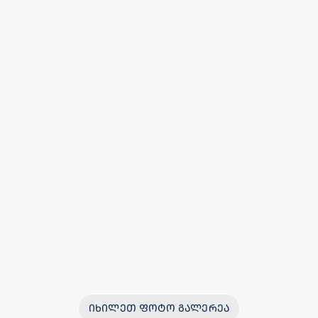
ᲘᲮᲘᲚᲔᲗ ᲤᲝᲢᲝ ᲒᲐᲚᲔᲠᲔᲐ