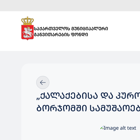
„ᲥᲐᲚᲐᲥᲔᲑᲘᲡᲐ ᲓᲐ ᲙᲣᲠ
ᲑᲝᲠᲯᲝᲛᲨᲘ ᲡᲐᲛᲣᲨᲐᲝᲔᲑ