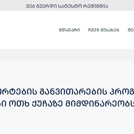
ᲕᲔᲑ ᲒᲕᲔᲠᲓᲘ ᲡᲐᲢᲔᲡᲢᲝ ᲠᲔᲟᲘᲛᲨᲘᲐ
ᲛᲗᲐᲕᲐᲠᲘ
ᲩᲕᲔᲜ ᲨᲔᲡᲐᲮᲔᲑ
ᲢᲔ
ᲝᲠᲢᲔᲑᲘᲡ ᲒᲐᲜᲕᲘᲗᲐᲠᲔᲑᲘᲡ ᲞᲠᲝᲒ
Ი ᲝᲗᲮ ᲥᲣᲩᲐᲖᲔ ᲛᲘᲛᲓᲘᲜᲐᲠᲔᲝᲑ