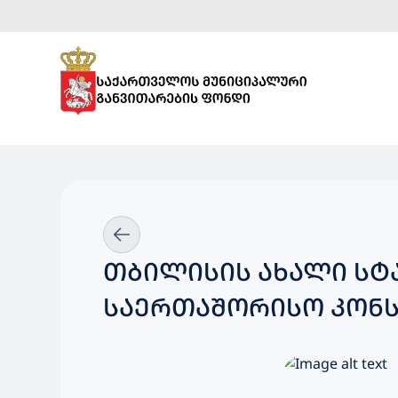
ᲗᲑᲘᲚᲘᲡᲘᲡ ᲐᲮᲐᲚᲘ ᲡᲢ
ᲡᲐᲔᲠᲗᲐᲨᲝᲠᲘᲡᲝ ᲙᲝᲜᲡ