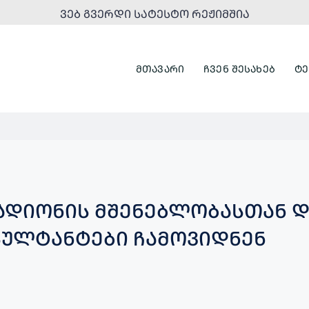
ᲕᲔᲑ ᲒᲕᲔᲠᲓᲘ ᲡᲐᲢᲔᲡᲢᲝ ᲠᲔᲟᲘᲛᲨᲘᲐ
ᲛᲗᲐᲕᲐᲠᲘ
ᲩᲕᲔᲜ ᲨᲔᲡᲐᲮᲔᲑ
ᲢᲔ
ᲐᲓᲘᲝᲜᲘᲡ ᲛᲨᲔᲜᲔᲑᲚᲝᲑᲐᲡᲗᲐᲜ Დ
ᲣᲚᲢᲐᲜᲢᲔᲑᲘ ᲩᲐᲛᲝᲕᲘᲓᲜᲔᲜ