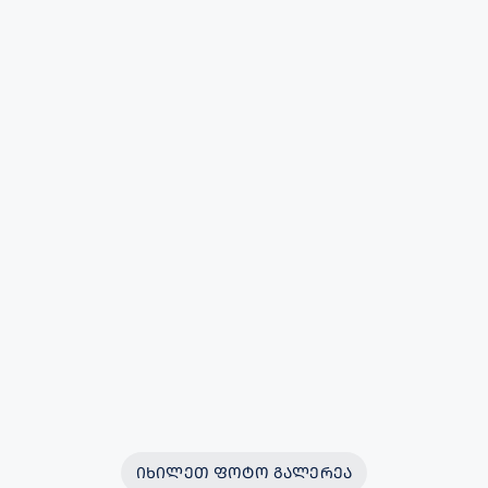
ᲘᲮᲘᲚᲔᲗ ᲤᲝᲢᲝ ᲒᲐᲚᲔᲠᲔᲐ