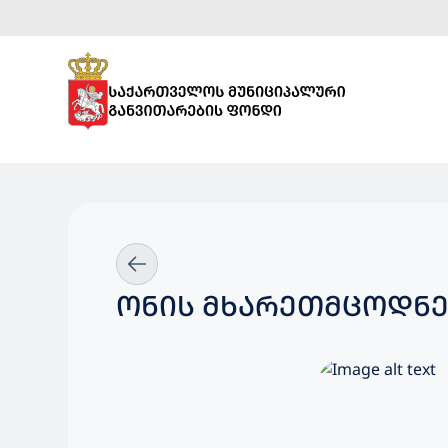
ᲝᲜᲘᲡ ᲛᲮᲐᲠᲔᲗᲛᲪᲝᲓᲜᲔ