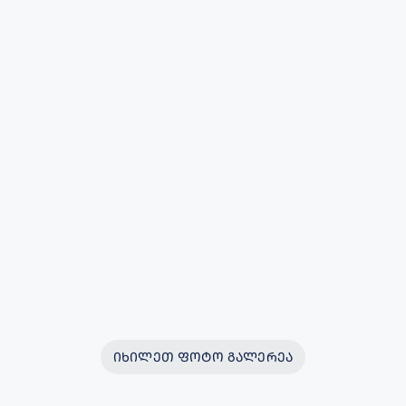
ᲘᲮᲘᲚᲔᲗ ᲤᲝᲢᲝ ᲒᲐᲚᲔᲠᲔᲐ