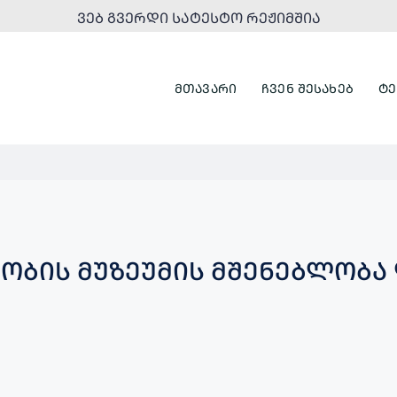
ᲕᲔᲑ ᲒᲕᲔᲠᲓᲘ ᲡᲐᲢᲔᲡᲢᲝ ᲠᲔᲟᲘᲛᲨᲘᲐ
ᲛᲗᲐᲕᲐᲠᲘ
ᲩᲕᲔᲜ ᲨᲔᲡᲐᲮᲔᲑ
ᲢᲔ
ᲝᲑᲘᲡ ᲛᲣᲖᲔᲣᲛᲘᲡ ᲛᲨᲔᲜᲔᲑᲚᲝᲑᲐ