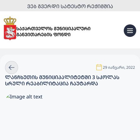
ᲕᲔᲑ ᲒᲕᲔᲠᲓᲘ ᲡᲐᲢᲔᲡᲢᲝ ᲠᲔᲟᲘᲛᲨᲘᲐ
29 იანვარი, 2022
ᲚᲐᲜᲩᲮᲣᲗᲘᲡ ᲛᲣᲜᲘᲪᲘᲞᲐᲚᲘᲢᲔᲢᲨᲘ 3 ᲡᲙᲝᲚᲐᲡ
ᲡᲠᲣᲚᲘ ᲠᲔᲐᲑᲘᲚᲘᲢᲐᲪᲘᲐ ᲩᲐᲣᲢᲐᲠᲓᲐ