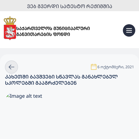
ᲕᲔᲑ ᲒᲕᲔᲠᲓᲘ ᲡᲐᲢᲔᲡᲢᲝ ᲠᲔᲟᲘᲛᲨᲘᲐ
6 ოქტომბერი, 2021
ᲙᲐᲮᲔᲗᲨᲘ ᲑᲐᲕᲨᲕᲔᲑᲘ ᲡᲬᲐᲕᲚᲐᲡ ᲒᲐᲜᲐᲮᲚᲔᲑᲣᲚ
ᲡᲙᲝᲚᲔᲑᲨᲘ ᲒᲐᲐᲒᲠᲫᲔᲚᲔᲑᲔᲜ