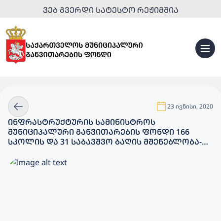
ᲕᲔᲑ ᲒᲕᲔᲠᲓᲘ ᲡᲐᲢᲔᲡᲢᲝ ᲠᲔᲟᲘᲛᲨᲘᲐ
23 ივნისი, 2020
ᲘᲜᲤᲠᲐᲡᲢᲠᲣᲥᲢᲣᲠᲘᲡ ᲡᲐᲛᲘᲜᲘᲡᲢᲠᲝᲡ
ᲛᲣᲜᲘᲪᲘᲞᲐᲚᲣᲠᲘ ᲒᲐᲜᲕᲘᲗᲐᲠᲔᲑᲘᲡ ᲤᲝᲜᲓᲘ 166
ᲡᲙᲝᲚᲘᲡ ᲓᲐ 31 ᲡᲐᲑᲐᲕᲨᲕᲝ ᲑᲐᲦᲘᲡ ᲛᲨᲔᲜᲔᲑᲚᲝᲑᲐ-
ᲠᲔᲐᲑᲘᲚᲘᲢᲐᲪᲘᲐᲡ ᲐᲮᲝᲠᲪᲘᲔᲚᲔᲑᲡ