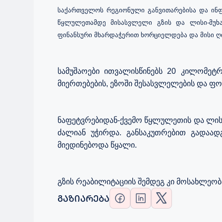
საქართველოს რეგიონული განვითარებისა და ინფ
წყლულეთამდე
მისასვლელი
გზის
და
ლისი
-
მუხ
ფინანსური
მხარდაჭერით
ხორციელდება
და მისი 
სამუშაოები
ითვალისწინებს
20
კილომეტრ
მიერთებების
,
ეზოში
შესასვლელების
და
ფო
ნაფეტვრებიდან
-
ქვემო
წყლულეთის
და
ლის
ძალიან
უჭირდა
.
განსაკუთრებით
გადაად
მიედინებოდა
წყალი
.
გზის
რეაბილიტაციის
შემდეგ
კი
მოსახლეობ
ᲒᲐᲖᲘᲐᲠᲔᲑᲐ