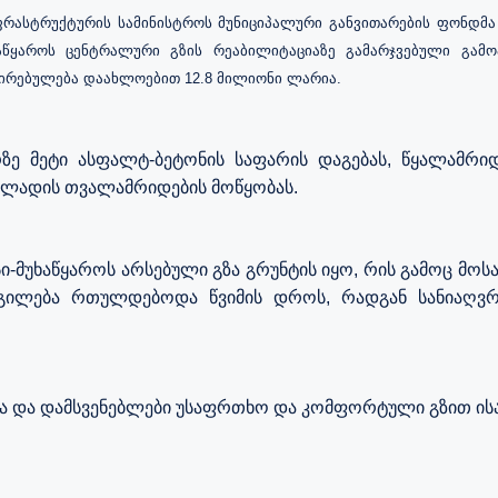
რასტრუქტურის სამინისტროს მუნიციპალური
განვითარების
ფონდმა
აწყაროს
ცენტრალური
გზის
რეაბილიტაციაზე
გამარჯვებული გამო
ღირებულება დაახლოებით 12.8 მილიონი ლარია.
ზე
მეტი
ასფალტ
-
ბეტონის
საფარის
დაგებას
,
წყალამრი
ლადის
თვალამრიდების
მოწყობას
.
ი
-
მუხაწყაროს
არსებული
გზა
გრუნტის
იყო
,
რის
გამოც
მოს
გილება
რთულდებოდა
წვიმის
დროს
,
რადგან
სანიაღვრ
ა
და
დამსვენებლები
უსაფრთხო
და
კომფორტული
გზით
ის