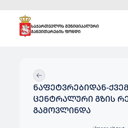
ᲜᲐᲤᲔᲢᲕᲠᲔᲑᲘᲓᲐᲜ-ᲥᲕᲔ
ᲪᲔᲜᲢᲠᲐᲚᲣᲠᲘ ᲒᲖᲘᲡ ᲠᲔ
ᲒᲐᲛᲝᲕᲚᲘᲜᲓᲐ