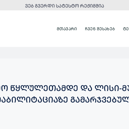
ᲕᲔᲑ ᲒᲕᲔᲠᲓᲘ ᲡᲐᲢᲔᲡᲢᲝ ᲠᲔᲟᲘᲛᲨᲘᲐ
ᲛᲗᲐᲕᲐᲠᲘ
ᲩᲕᲔᲜ ᲨᲔᲡᲐᲮᲔᲑ
ᲢᲔ
ᲛᲝ ᲬᲧᲚᲣᲚᲔᲗᲐᲛᲓᲔ ᲓᲐ ᲚᲘᲡᲘ-Მ
ᲐᲑᲘᲚᲘᲢᲐᲪᲘᲐᲖᲔ ᲒᲐᲛᲐᲠᲯᲕᲔᲑᲣᲚ