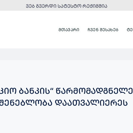
ᲕᲔᲑ ᲒᲕᲔᲠᲓᲘ ᲡᲐᲢᲔᲡᲢᲝ ᲠᲔᲟᲘᲛᲨᲘᲐ
ᲛᲗᲐᲕᲐᲠᲘ
ᲩᲕᲔᲜ ᲨᲔᲡᲐᲮᲔᲑ
ᲢᲔ
ᲘᲪᲘᲝ ᲑᲐᲜᲙᲘᲡ“ ᲬᲐᲠᲛᲝᲛᲐᲓᲒᲜᲔᲚ
ᲛᲨᲔᲜᲔᲑᲚᲝᲑᲐ ᲓᲐᲐᲗᲕᲐᲚᲘᲔᲠᲔᲡ