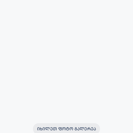
ᲘᲮᲘᲚᲔᲗ ᲤᲝᲢᲝ ᲒᲐᲚᲔᲠᲔᲐ