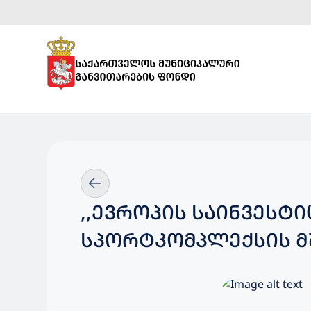
,,ᲔᲕᲠᲝᲞᲘᲡ ᲡᲐᲘᲜᲕᲔᲡᲢ
ᲡᲞᲝᲠᲢᲙᲝᲛᲞᲚᲔᲥᲡᲘᲡ 