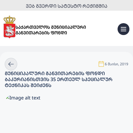
ᲕᲔᲑ ᲒᲕᲔᲠᲓᲘ ᲡᲐᲢᲔᲡᲢᲝ ᲠᲔᲟᲘᲛᲨᲘᲐ
6 მაისი, 2019
ᲛᲣᲜᲘᲪᲘᲞᲐᲚᲣᲠᲘ ᲒᲐᲜᲕᲘᲗᲐᲠᲔᲑᲘᲡ ᲤᲝᲜᲓᲘ
ᲑᲐᲙᲣᲠᲘᲐᲜᲘᲡᲗᲕᲘᲡ 35 ᲔᲠᲗᲔᲣᲚ ᲡᲞᲔᲪᲘᲐᲚᲣᲠ
ᲢᲔᲥᲜᲘᲙᲐᲡ ᲨᲔᲘᲫᲔᲜᲡ