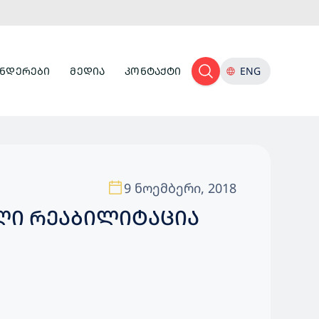
ᲜᲓᲔᲠᲔᲑᲘ
ᲛᲔᲓᲘᲐ
ᲙᲝᲜᲢᲐᲥᲢᲘ
ENG
9 ნოემბერი, 2018
ᲣᲚᲘ ᲠᲔᲐᲑᲘᲚᲘᲢᲐᲪᲘᲐ