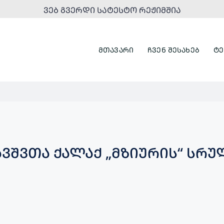
ᲕᲔᲑ ᲒᲕᲔᲠᲓᲘ ᲡᲐᲢᲔᲡᲢᲝ ᲠᲔᲟᲘᲛᲨᲘᲐ
ᲛᲗᲐᲕᲐᲠᲘ
ᲩᲕᲔᲜ ᲨᲔᲡᲐᲮᲔᲑ
ᲢᲔ
ᲕᲨᲕᲗᲐ ᲥᲐᲚᲐᲥ „ᲛᲖᲘᲣᲠᲘᲡ“ ᲡᲠ