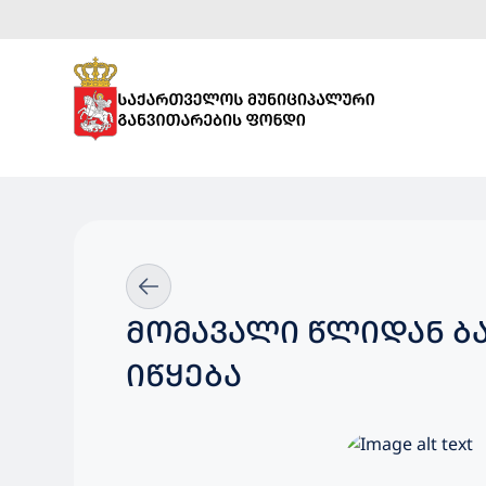
ᲛᲝᲛᲐᲕᲐᲚᲘ ᲬᲚᲘᲓᲐᲜ ᲑᲐ
ᲘᲬᲧᲔᲑᲐ