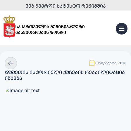
ᲕᲔᲑ ᲒᲕᲔᲠᲓᲘ ᲡᲐᲢᲔᲡᲢᲝ ᲠᲔᲟᲘᲛᲨᲘᲐ
6 ნოემბერი, 2018
ᲓᲣᲨᲔᲗᲘᲡ ᲘᲡᲢᲝᲠᲘᲣᲚᲘ ᲥᲣᲩᲔᲑᲘᲡ ᲠᲔᲐᲑᲘᲚᲘᲢᲐᲪᲘᲐ
ᲘᲬᲧᲔᲑᲐ