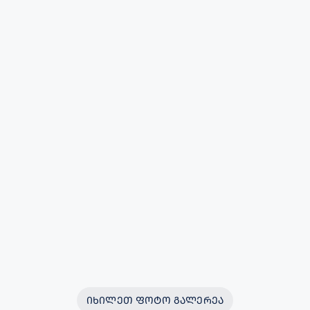
ᲘᲮᲘᲚᲔᲗ ᲤᲝᲢᲝ ᲒᲐᲚᲔᲠᲔᲐ