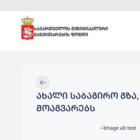
ᲐᲮᲐᲚᲘ ᲡᲐᲑᲐᲒᲘᲠᲝ ᲒᲖᲐ
ᲛᲝᲐᲒᲕᲐᲠᲔᲑᲡ