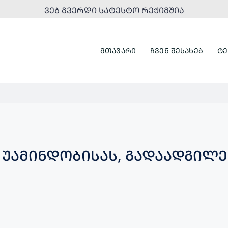
ᲕᲔᲑ ᲒᲕᲔᲠᲓᲘ ᲡᲐᲢᲔᲡᲢᲝ ᲠᲔᲟᲘᲛᲨᲘᲐ
ᲛᲗᲐᲕᲐᲠᲘ
ᲩᲕᲔᲜ ᲨᲔᲡᲐᲮᲔᲑ
ᲢᲔ
, ᲣᲐᲛᲘᲜᲓᲝᲑᲘᲡᲐᲡ, ᲒᲐᲓᲐᲐᲓᲒᲘᲚ