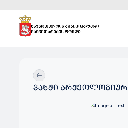
ᲕᲐᲜᲨᲘ ᲐᲠᲥᲔᲝᲚᲝᲒᲘᲣᲠ