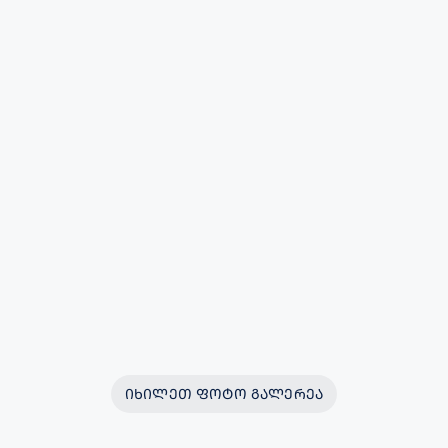
ᲘᲮᲘᲚᲔᲗ ᲤᲝᲢᲝ ᲒᲐᲚᲔᲠᲔᲐ