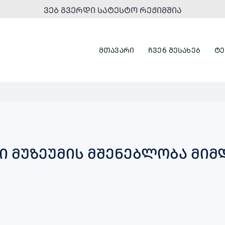
ᲕᲔᲑ ᲒᲕᲔᲠᲓᲘ ᲡᲐᲢᲔᲡᲢᲝ ᲠᲔᲟᲘᲛᲨᲘᲐ
ᲛᲗᲐᲕᲐᲠᲘ
ᲩᲕᲔᲜ ᲨᲔᲡᲐᲮᲔᲑ
ᲢᲔ
Ი ᲛᲣᲖᲔᲣᲛᲘᲡ ᲛᲨᲔᲜᲔᲑᲚᲝᲑᲐ ᲛᲘᲛ