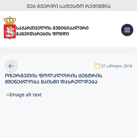
ᲕᲔᲑ ᲒᲕᲔᲠᲓᲘ ᲡᲐᲢᲔᲡᲢᲝ ᲠᲔᲟᲘᲛᲨᲘᲐ
27 აპრილი, 2018
ᲝᲖᲣᲠᲒᲔᲗᲘᲡ ᲤᲝᲚᲙᲚᲝᲠᲘᲡ ᲪᲔᲜᲢᲠᲘᲡ
ᲛᲨᲔᲜᲔᲑᲚᲝᲑᲐ ᲛᲐᲘᲡᲨᲘ ᲓᲐᲡᲠᲣᲚᲓᲔᲑᲐ