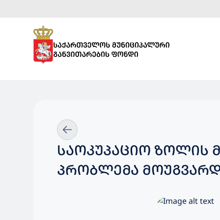
ᲡᲐᲝᲙᲣᲞᲐᲪᲘᲝ ᲖᲝᲚᲘᲡ 
ᲞᲠᲝᲑᲚᲔᲛᲐ ᲛᲝᲣᲒᲕᲐᲠᲓ