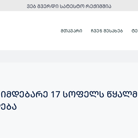
ᲕᲔᲑ ᲒᲕᲔᲠᲓᲘ ᲡᲐᲢᲔᲡᲢᲝ ᲠᲔᲟᲘᲛᲨᲘᲐ
ᲛᲗᲐᲕᲐᲠᲘ
ᲩᲕᲔᲜ ᲨᲔᲡᲐᲮᲔᲑ
ᲢᲔ
ᲛᲘᲛᲓᲔᲑᲐᲠᲔ 17 ᲡᲝᲤᲔᲚᲡ ᲬᲧᲐᲚ
ᲔᲑᲐ