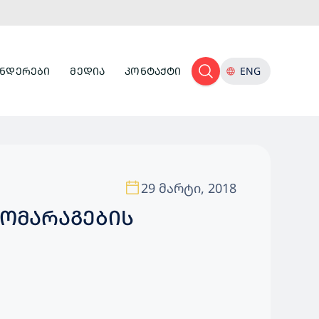
ᲜᲓᲔᲠᲔᲑᲘ
ᲛᲔᲓᲘᲐ
ᲙᲝᲜᲢᲐᲥᲢᲘ
ENG
29 მარტი, 2018
ᲛᲝᲛᲐᲠᲐᲒᲔᲑᲘᲡ