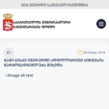
ᲕᲔᲑ ᲒᲕᲔᲠᲓᲘ ᲡᲐᲢᲔᲡᲢᲝ ᲠᲔᲟᲘᲛᲨᲘᲐ
28 მარტი, 2018
ᲒᲐᲒᲘ ᲑᲣᲐᲫᲔ ᲘᲛᲔᲠᲔᲗᲨᲘ ᲐᲓᲒᲘᲚᲝᲑᲠᲘᲕᲘ ᲑᲘᲖᲜᲔᲡᲘᲡ
ᲬᲐᲠᲛᲝᲛᲐᲓᲒᲔᲜᲚᲔᲑᲡ ᲨᲔᲮᲕᲓᲐ