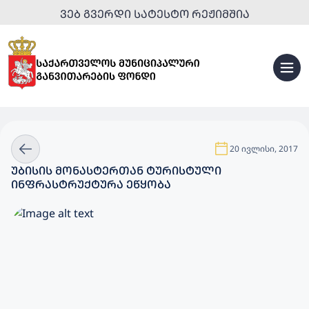
ᲕᲔᲑ ᲒᲕᲔᲠᲓᲘ ᲡᲐᲢᲔᲡᲢᲝ ᲠᲔᲟᲘᲛᲨᲘᲐ
20 ივლისი, 2017
ᲣᲑᲘᲡᲘᲡ ᲛᲝᲜᲐᲡᲢᲔᲠᲗᲐᲜ ᲢᲣᲠᲘᲡᲢᲣᲚᲘ
ᲘᲜᲤᲠᲐᲡᲢᲠᲣᲥᲢᲣᲠᲐ ᲔᲬᲧᲝᲑᲐ