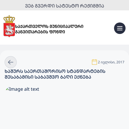
ᲕᲔᲑ ᲒᲕᲔᲠᲓᲘ ᲡᲐᲢᲔᲡᲢᲝ ᲠᲔᲟᲘᲛᲨᲘᲐ
2 ივლისი, 2017
ᲮᲐᲨᲣᲠᲡ ᲡᲐᲔᲠᲗᲐᲨᲝᲠᲘᲡᲝ ᲡᲢᲐᲜᲓᲐᲠᲢᲔᲑᲘᲡ
ᲨᲔᲡᲐᲑᲐᲛᲘᲡᲘ ᲡᲐᲑᲐᲕᲨᲕᲝ ᲑᲐᲦᲘ ᲔᲥᲜᲔᲑᲐ