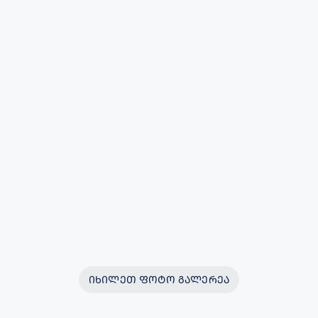
ᲘᲮᲘᲚᲔᲗ ᲤᲝᲢᲝ ᲒᲐᲚᲔᲠᲔᲐ