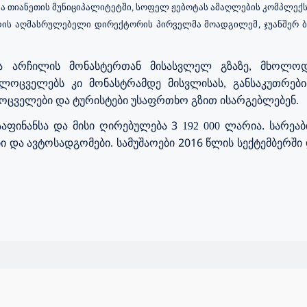
ა
თიანეთის
მუნიციპალიტეტში
,
სოფელ
ჟებოტას
ამაღლების
კომპლექ
,
ის
აღმასრულებელი
დირექტორის
პირველმა მოადგილემ
ჯუანშერ 
ა არჩილის მონასტერთან მისასვლელ გზაზე,
მხოლ
ლოცველებს კი მონასტრამდე მისვლისას, განსაკუთრებ
ოცველები და ტურისტები უსაფრთხო გზით ისარგებლებენ.
3
.
აფინანსა
და
მისი
ღირებულება
192 000
ლარ
ია
სარეა
2016
ი
და
ავტოსადგომები.
სამუშაოები
წლის
სექტემბერში