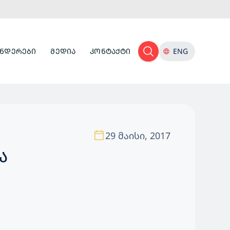
ᲜᲓᲔᲠᲔᲑᲘ
ᲛᲔᲓᲘᲐ
ᲙᲝᲜᲢᲐᲥᲢᲘ
ENG
29 მაისი, 2017
Ა