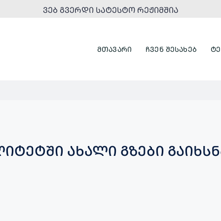
ᲕᲔᲑ ᲒᲕᲔᲠᲓᲘ ᲡᲐᲢᲔᲡᲢᲝ ᲠᲔᲟᲘᲛᲨᲘᲐ
ᲛᲗᲐᲕᲐᲠᲘ
ᲩᲕᲔᲜ ᲨᲔᲡᲐᲮᲔᲑ
ᲢᲔ
ᲘᲢᲔᲢᲨᲘ ᲐᲮᲐᲚᲘ ᲒᲖᲔᲑᲘ ᲒᲐᲘᲮᲡᲜ