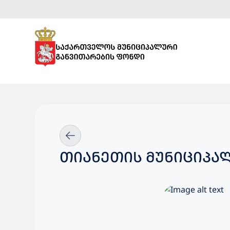
ᲗᲘᲐᲜᲔᲗᲘᲡ ᲛᲣᲜᲘᲪᲘᲞᲐᲚ