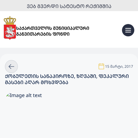
ᲕᲔᲑ ᲒᲕᲔᲠᲓᲘ ᲡᲐᲢᲔᲡᲢᲝ ᲠᲔᲟᲘᲛᲨᲘᲐ
15 მარტი, 2017
ᲥᲝᲑᲣᲚᲔᲗᲘᲡ ᲡᲐᲜᲐᲞᲘᲠᲝᲖᲔ, ᲖᲦᲕᲐᲨᲘ, ᲤᲔᲙᲐᲚᲣᲠᲘ
ᲛᲐᲡᲔᲑᲘ ᲐᲦᲐᲠ ᲛᲝᲮᲕᲓᲔᲑᲐ