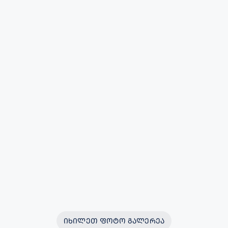
ᲘᲮᲘᲚᲔᲗ ᲤᲝᲢᲝ ᲒᲐᲚᲔᲠᲔᲐ