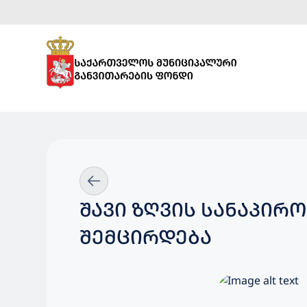
ᲨᲐᲕᲘ ᲖᲦᲕᲘᲡ ᲡᲐᲜᲐᲞᲘᲠ
ᲨᲔᲛᲪᲘᲠᲓᲔᲑᲐ