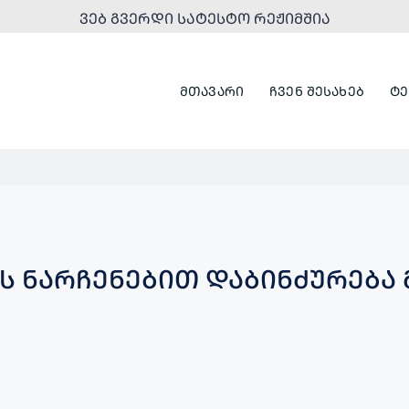
ᲕᲔᲑ ᲒᲕᲔᲠᲓᲘ ᲡᲐᲢᲔᲡᲢᲝ ᲠᲔᲟᲘᲛᲨᲘᲐ
ᲛᲗᲐᲕᲐᲠᲘ
ᲩᲕᲔᲜ ᲨᲔᲡᲐᲮᲔᲑ
ᲢᲔ
ᲝᲡ ᲜᲐᲠᲩᲔᲜᲔᲑᲘᲗ ᲓᲐᲑᲘᲜᲫᲣᲠᲔᲑᲐ