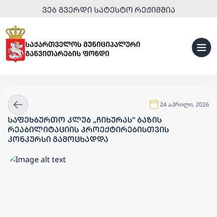
ᲕᲔᲑ ᲒᲕᲔᲠᲓᲘ ᲡᲐᲢᲔᲡᲢᲝ ᲠᲔᲟᲘᲛᲨᲘᲐ
24 აპრილი, 2026
ᲡᲐᲤᲔᲮᲑᲣᲠᲗᲝ ᲙᲚᲣᲑ „ᲩᲘᲮᲣᲠᲐᲡ“ ᲑᲐᲖᲘᲡ
ᲠᲔᲐᲑᲘᲚᲘᲢᲐᲪᲘᲘᲡ ᲞᲠᲝᲔᲥᲢᲘᲠᲔᲑᲘᲡᲗᲕᲘᲡ
ᲙᲝᲜᲙᲣᲠᲡᲘ ᲒᲐᲛᲝᲪᲮᲐᲓᲓᲐ