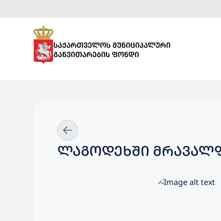
ᲚᲐᲒᲝᲓᲔᲮᲨᲘ ᲛᲠᲐᲕᲐᲚᲤ