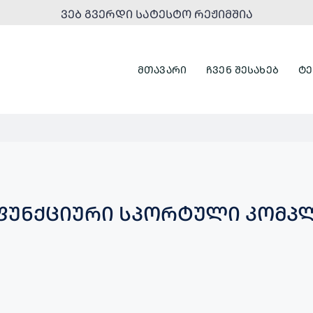
ᲕᲔᲑ ᲒᲕᲔᲠᲓᲘ ᲡᲐᲢᲔᲡᲢᲝ ᲠᲔᲟᲘᲛᲨᲘᲐ
ᲛᲗᲐᲕᲐᲠᲘ
ᲩᲕᲔᲜ ᲨᲔᲡᲐᲮᲔᲑ
ᲢᲔ
ᲣᲜᲥᲪᲘᲣᲠᲘ ᲡᲞᲝᲠᲢᲣᲚᲘ ᲙᲝᲛᲞᲚ