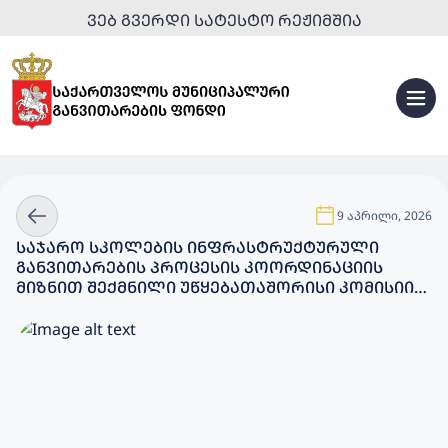
ᲕᲔᲑ ᲒᲕᲔᲠᲓᲘ ᲡᲐᲢᲔᲡᲢᲝ ᲠᲔᲟᲘᲛᲨᲘᲐ
9 აპრილი, 2026
ᲡᲐᲯᲐᲠᲝ ᲡᲙᲝᲚᲔᲑᲘᲡ ᲘᲜᲤᲠᲐᲡᲢᲠᲣᲥᲢᲣᲠᲣᲚᲘ
ᲒᲐᲜᲕᲘᲗᲐᲠᲔᲑᲘᲡ ᲞᲠᲝᲪᲔᲡᲘᲡ ᲙᲝᲝᲠᲓᲘᲜᲐᲪᲘᲘᲡ
ᲛᲘᲖᲜᲘᲗ ᲨᲔᲥᲛᲜᲘᲚᲘ ᲣᲬᲧᲔᲑᲐᲗᲐᲨᲝᲠᲘᲡᲘ ᲙᲝᲛᲘᲡᲘᲘᲡ
ᲡᲮᲓᲝᲛᲐ ᲒᲐᲘᲛᲐᲠᲗᲐ