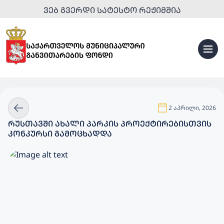
ᲕᲔᲑ ᲒᲕᲔᲠᲓᲘ ᲡᲐᲢᲔᲡᲢᲝ ᲠᲔᲟᲘᲛᲨᲘᲐ
2 აპრილი, 2026
ᲠᲣᲡᲗᲐᲕᲨᲘ ᲐᲮᲐᲚᲘ ᲞᲐᲠᲙᲘᲡ ᲞᲠᲝᲔᲥᲢᲘᲠᲔᲑᲘᲡᲗᲕᲘᲡ
ᲙᲝᲜᲙᲣᲠᲡᲘ ᲒᲐᲛᲝᲪᲮᲐᲓᲓᲐ