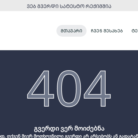
ᲕᲔᲑ ᲒᲕᲔᲠᲓᲘ ᲡᲐᲢᲔᲡᲢᲝ ᲠᲔᲟᲘᲛᲨᲘᲐ
ᲛᲗᲐᲕᲐᲠᲘ
ᲩᲕᲔᲜ ᲨᲔᲡᲐᲮᲔᲑ
ᲢᲔ
404
გვერდი ვერ მოიძებნა
დ, თქვენ მიერ მოთხოვნილი გვერდი არ არსებობს ან გადატა