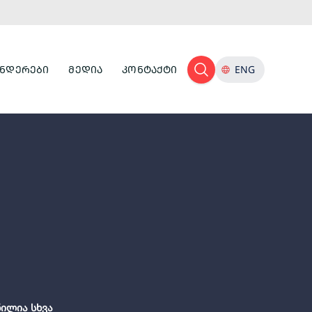
ᲜᲓᲔᲠᲔᲑᲘ
ᲛᲔᲓᲘᲐ
ᲙᲝᲜᲢᲐᲥᲢᲘ
ENG
ნილია სხვა